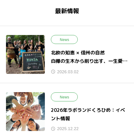
最新情報
News
北欧の知恵 × 信州の自然
白樺の生木から削り出す、一生愛せ
るククサ作り。
2026.03.02
News
2026年ラボランドくろひめ：イベ
ント情報
2025.12.22