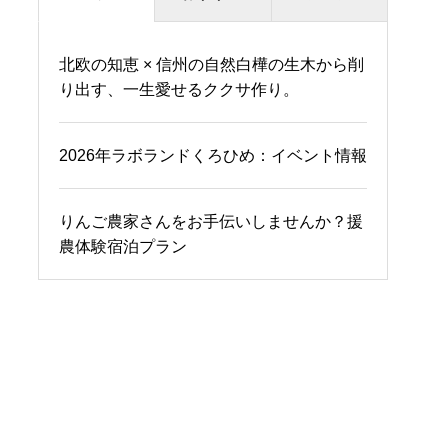
北欧の知恵 × 信州の自然白樺の生木から削
フィッシング
り出す、一生愛せるククサ作り。
ランドマーク妙高高原「温泉かふぇ」
2026年ラボランドくろひめ：イベント情報
ブルーベリー園まつき ソフトクリーム
りんご農家さんをお手伝いしませんか？援
農体験宿泊プラン