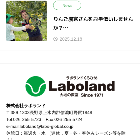
News
りんご農家さんをお手伝いしません
か？
援農体験宿泊プラン
2025.12.18
株式会社ラボランド
〒389-1303長野県上水内郡信濃町野尻1848
Tel:026-255-5723 Fax:026-255-5724
e-mail:laboland@labo-global.co.jp
休館日：毎週火・水 （連休，夏・冬・春休みシーズン等を除
く）