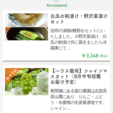
Recommend
白瓜の粕漬け・野沢菜漬け
セット
信州の漬物2種類をセットにい
たしました。※野沢菜漬け、白
瓜の粕漬け共に届きましたら冷
蔵庫にて…
￥3,348
(税込)
【ハウス栽培】シャインマ
スカット（8月中旬収穫
お届け予定）
夜間瀬にある坂口農園は志賀高
原山麓にあり、りんご・ぶど
う・水蜜桃の生産最適地です。
シャイン…