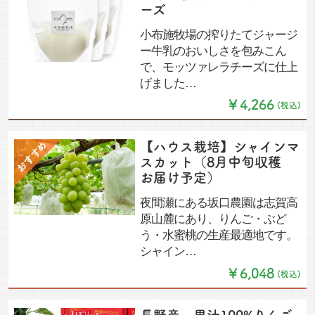
ーズ
小布施牧場の搾りたてジャージ
ー牛乳のおいしさを包みこん
で、モッツァレラチーズに仕上
げました…
￥4,266
(税込)
【ハウス栽培】シャインマ
スカット（8月中旬収穫
お届け予定）
夜間瀬にある坂口農園は志賀高
原山麓にあり、りんご・ぶど
う・水蜜桃の生産最適地です。
シャイン…
￥6,048
(税込)