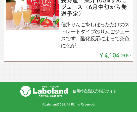
長野産 果汁100%りんご
ジュース（6月中旬から発
送予定）
信州りんごをしぼっただけのス
トレートタイプのりんごジュー
スです。酸化反応によって茶色
に色が…
￥4,104
(税込)
信州特産品販売特設サイト
©Laboland2018. All Rights Reserved.