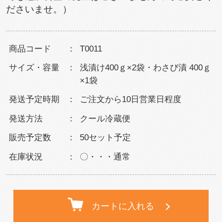
ださいませ。）
商品コード
T0011
サイズ・容量
浅漬け400ｇ×2袋・わさび漬 400ｇ
×1袋
発送予定時期
ご注文から10日営業日程度
発送方法
クール冷蔵便
販売予定数
50セット予定
在庫状況
〇・・・通常
カートに入れる