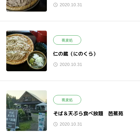
2020.10.31
蕎麦処
仁の蔵（にのくら）
2020.10.31
蕎麦処
そば＆天ぷら食べ放題 芭蕉苑
2020.10.31