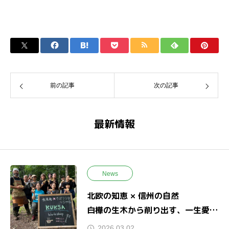
前の記事
次の記事
最新情報
News
北欧の知恵 × 信州の自然
白樺の生木から削り出す、一生愛せ
るククサ作り。
2026.03.02