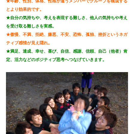
★年齢、性別、体格、性格が違うメンバーでグループを構成する
とより効果的です。
★自分の気持ちや、考えを表現する難しさ、他人の気持ちや考え
を受け取る難しさを実感。
★傲慢、不満、拒絶、嫌悪、不安、恐怖、孤独、挫折というネガ
ティブ感情が見え隠れ。
★満足、達成、幸せ、喜び、自信、感謝、信頼、自己（他者）肯
定、活力などのポジティブ思考へつなげていきます。